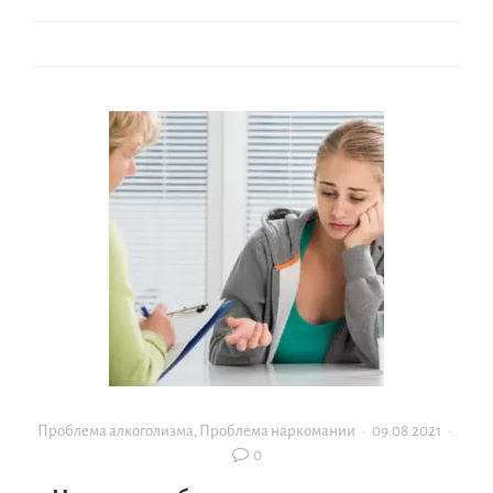
Проблема алкоголизма
,
Проблема наркомании
·
09.08.2021
·
0