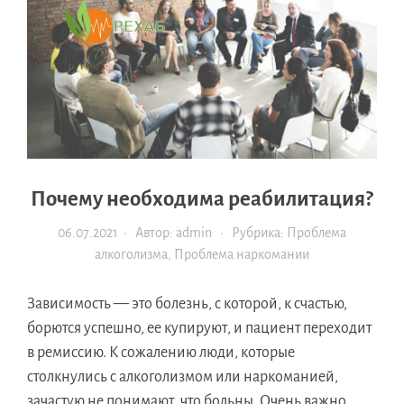
Почему необходима реабилитация?
06.07.2021
· Автор:
admin
· Рубрика:
Проблема
алкоголизма
,
Проблема наркомании
Зависимость — это болезнь, с которой, к счастью,
борются успешно, ее купируют, и пациент переходит
в ремиссию. К сожалению люди, которые
столкнулись с алкоголизмом или наркоманией,
зачастую не понимают, что больны. Очень важно,