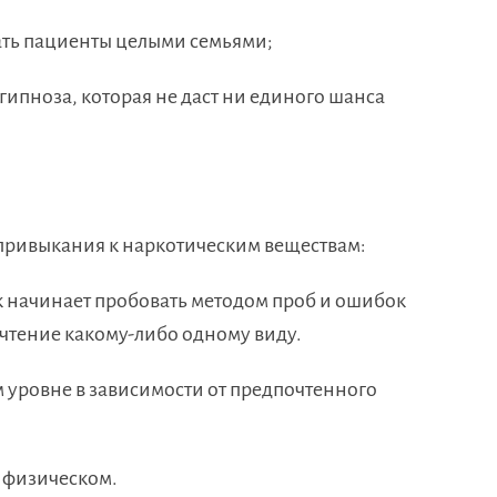
ать пациенты целыми семьями;
гипноза, которая не даст ни единого шанса
 привыкания к наркотическим веществам:
к начинает пробовать методом проб и ошибок
очтение какому-либо одному виду.
 уровне в зависимости от предпочтенного
 физическом.