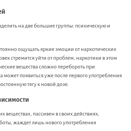
ей
делить на две большие группы: психическую и
тоянно ощущать яркие эмоции от наркотических
век стремится уйти от проблем, наркотики в этом
ческие вещества сложно перебороть при
а может появиться уже после первого употребления
остоянную тягу к новой дозе.
висимости
х веществах, пассивен в своих действиях,
боты, жаждет лишь нового употребления