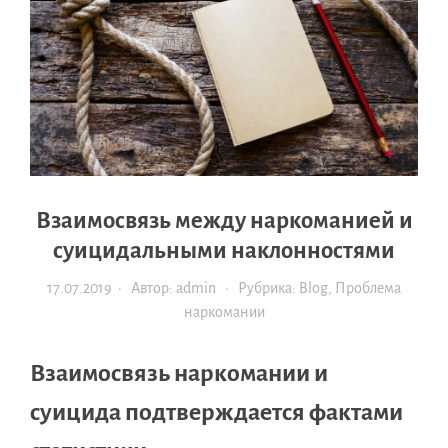
Взаимосвязь между наркоманией и
суицидальными наклонностями
17.07.2019
· Автор:
admin
· Рубрика:
Blog
,
Проблема
наркомании
Взаимосвязь наркомании и
суицида подтверждается фактами