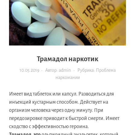
Трамадол наркотик
10.05.2019
· Автор:
admin
· Рубрика:
Проблема
наркомании
Имеет вид таблеток или капсул. Разводиться для
инъекций кустарным способом. Действует на
организм человека через одну минуту. При
передозировке приводит к быстрой смерти. Имеет
сходство с эффективностью героина.
Трамадол, это
ольпиоидный анальгетик, который