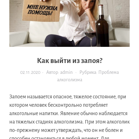
Как выйти из запоя?
02.11.2020
· Автор:
admin
· Рубрика:
Проблема
алкоголизма
Запоем называется опасное, тяжелое состояние, при
котором человек бесконтрольно потребляет
алкогольные напитки. Явление обычно наблюдается
на тяжелых стадиях алкоголизма. При этом алкоголик
по-прежнему может утверждать, что он не болен и
способен остановиться в любой момент. Для